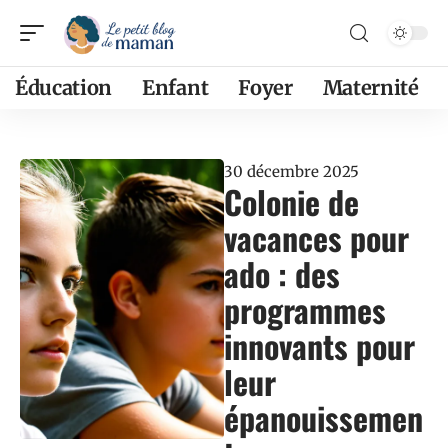
Éducation
Enfant
Foyer
Maternité
30 décembre 2025
Colonie de
vacances pour
ado : des
programmes
innovants pour
leur
épanouissemen