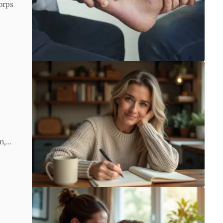
corps
n,
…