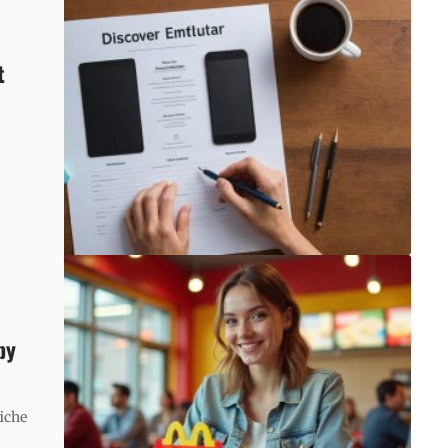
t
py
iche