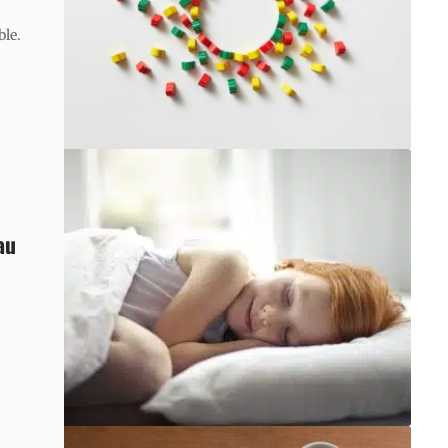
ble.
au