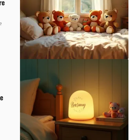
re
e
te