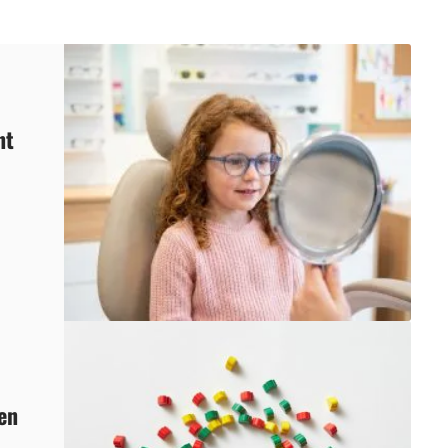
nt
 en