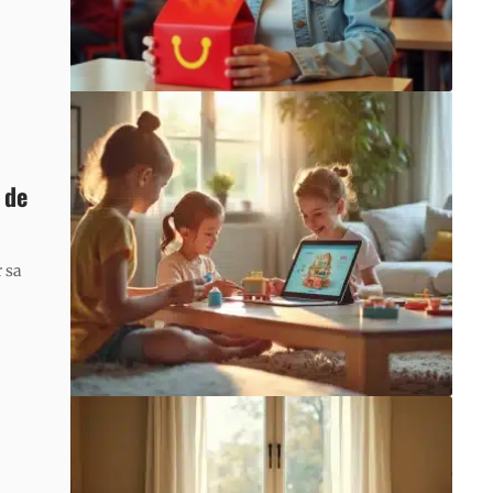
 de
r sa