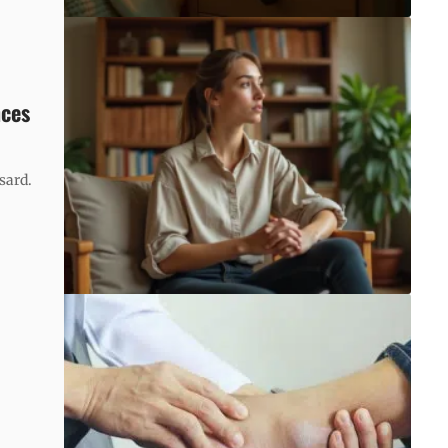
nces
asard.