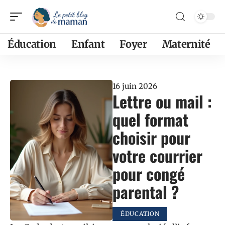
Éducation
Enfant
Foyer
Maternité
16 juin 2026
Lettre ou mail :
quel format
choisir pour
votre courrier
pour congé
parental ?
ÉDUCATION