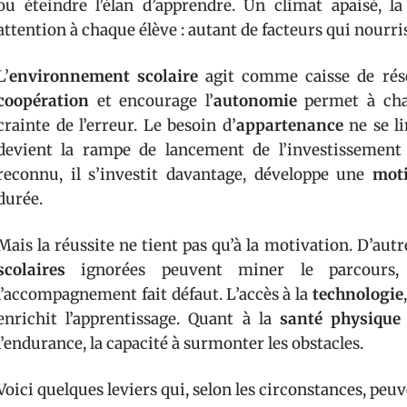
ou éteindre l’élan d’apprendre. Un climat apaisé, la
attention à chaque élève : autant de facteurs qui nourr
L’
environnement scolaire
agit comme caisse de réso
coopération
et encourage l’
autonomie
permet à chac
crainte de l’erreur. Le besoin d’
appartenance
ne se li
devient la rampe de lancement de l’investissement sc
reconnu, il s’investit davantage, développe une
moti
durée.
Mais la réussite ne tient pas qu’à la motivation. D’autr
scolaires
ignorées peuvent miner le parcours
l’accompagnement fait défaut. L’accès à la
technologie
enrichit l’apprentissage. Quant à la
santé physique
l’endurance, la capacité à surmonter les obstacles.
Voici quelques leviers qui, selon les circonstances, peuv