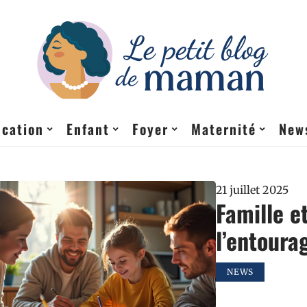
cation
Enfant
Foyer
Maternité
New
21 juillet 2025
Famille e
l’entoura
NEWS