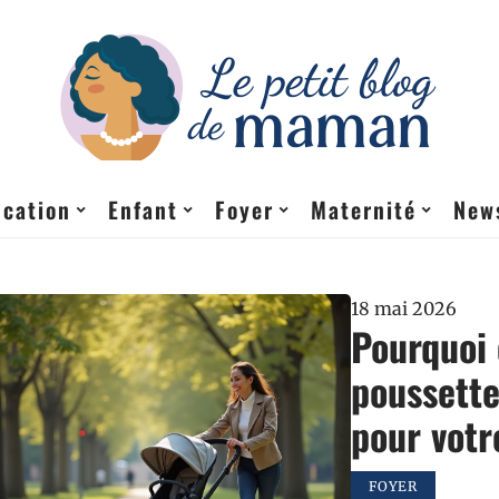
cation
Enfant
Foyer
Maternité
New
18 mai 2026
Pourquoi 
poussette
pour votr
FOYER