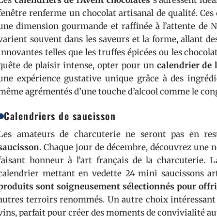
Les
calendriers de l’Avent chocolatés
s’adressent idé
fenêtre renferme un chocolat artisanal de qualité. Ce
une dimension gourmande et raffinée à l’attente de 
varient souvent dans les saveurs et la forme, allant de
innovantes telles que les truffes épicées ou les chocola
quête de plaisir intense, opter pour un
calendrier de 
une expérience gustative unique grâce à des ingrédi
même agrémentés d’une touche d’alcool comme le cong
Calendriers de saucisson
Les amateurs de charcuterie ne seront pas en re
saucisson
. Chaque jour de décembre, découvrez une no
faisant honneur à l’art français de la charcuterie
calendrier mettant en vedette 24 mini saucissons ar
produits sont soigneusement sélectionnés pour offri
autres terroirs renommés. Un autre choix intéressant 
vins, parfait pour créer des moments de convivialité au