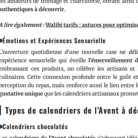
les amateurs de fromage et charcuterie, offrant ains
authentiques à découvrir
.
A lire également :
Walibi tarifs : astuces pour optimi
Émotions et Expériences Sensorielle
L’ouverture quotidienne d’une nouvelle case ne dél
expérience sensorielle qui éveille
l’émerveillement d
embrassant ces produits, on célèbre les artisans et 
culinaires. Cette connexion profonde entre le goût e
perception du repas, mais renforce aussi le lien entre le
gustative unique
que les calendriers artisanaux promet
Types de calendriers de l’Avent à dé
Calendriers chocolatés