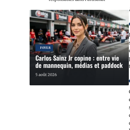
FOYER
Carlos Sainz Jr copine : entre vie
de mannequin, médias et paddock
5 août 2026