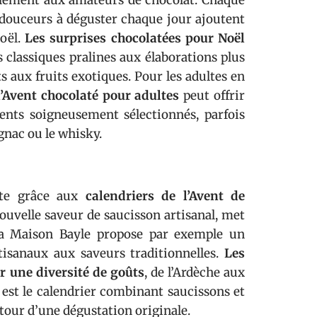
alement aux amateurs de chocolat. Chaque
s douceurs à déguster chaque jour ajoutent
Noël.
Les surprises chocolatées pour Noël
s classiques pralines aux élaborations plus
ts aux fruits exotiques. Pour les adultes en
l’Avent chocolaté pour adultes
peut offrir
ents soigneusement sélectionnés, parfois
nac ou le whisky.
ste grâce aux
calendriers de l’Avent de
uvelle saveur de saucisson artisanal, met
. La Maison Bayle propose par exemple un
tisanaux aux saveurs traditionnelles.
Les
r une diversité de goûts
, de l’Ardèche aux
est le calendrier combinant saucissons et
tour d’une dégustation originale.