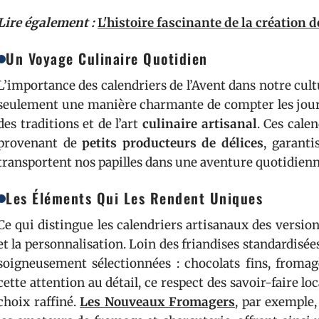
Lire également :
L'histoire fascinante de la création d
Un Voyage Culinaire Quotidien
L’importance des calendriers de l’Avent dans notre cultu
seulement une manière charmante de compter les jours
des traditions et de l’art
culinaire artisanal
. Ces cale
provenant de
petits producteurs de délices
, garanti
transportent nos papilles dans une aventure quotidienn
Les Éléments Qui Les Rendent Uniques
Ce qui distingue les calendriers artisanaux des version
et la personnalisation. Loin des friandises standardisée
soigneusement sélectionnées : chocolats fins, fromage
cette attention au détail, ce respect des savoir-faire lo
choix raffiné.
Les Nouveaux Fromagers
, par exemple