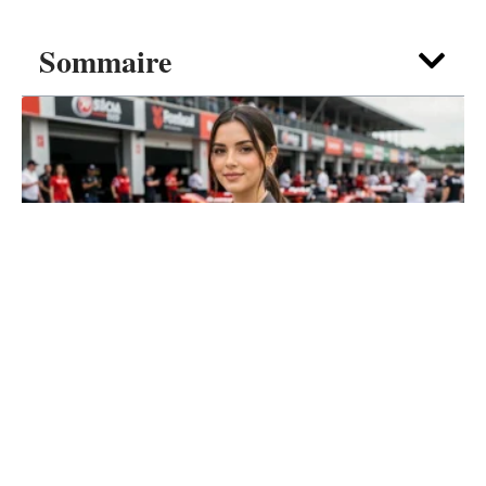
Sommaire
FOYER
Carlos Sainz Jr copine : entre vie
de mannequin, médias et paddock
5 août 2026
Contact
Mentions légales
Sitemap