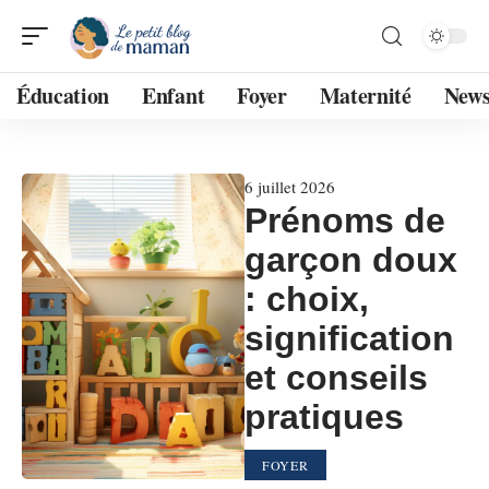
Éducation
Enfant
Foyer
Maternité
New
6 juillet 2026
Prénoms de
garçon doux
: choix,
signification
et conseils
pratiques
FOYER